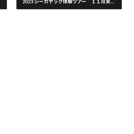
2023 シーカヤック体験ツアー １１月末にて今シーズンのサービスを終了とさせて頂きます！！
2023年11月30日