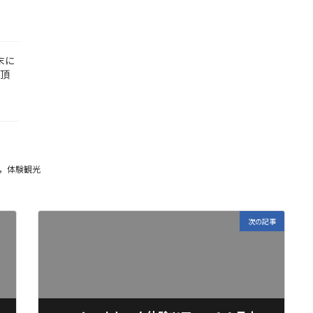
末に
て頂
，体験観光
次の記事