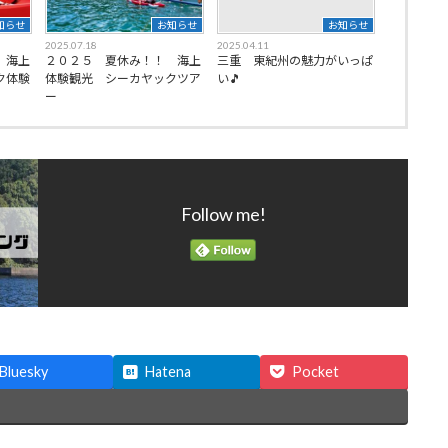
知らせ
お知らせ
お知らせ
2025.07.18
2025.04.11
 海上
２０２５ 夏休み！！ 海上
三重 東紀州の魅力がいっぱ
ク体験
体験観光 シーカヤックツア
い🎵
ー
Follow me!
Bluesky
Hatena
Pocket