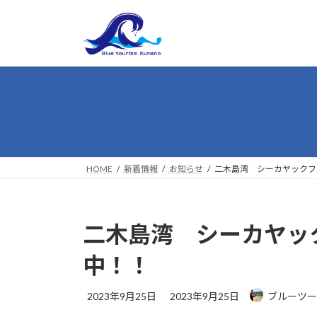
コ
ナ
ン
ビ
テ
ゲ
ン
ー
ツ
シ
へ
ョ
ス
ン
キ
に
ッ
移
プ
動
HOME
新着情報
お知らせ
二木島湾 シーカヤックフ
二木島湾 シーカヤッ
中！！
最
2023年9月25日
2023年9月25日
ブルーツー
終